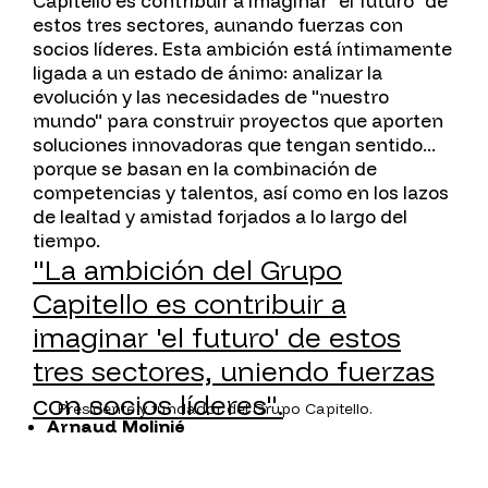
Capitello es contribuir a imaginar "el futuro" de
estos tres sectores, aunando fuerzas con
socios líderes. Esta ambición está íntimamente
ligada a un estado de ánimo: analizar la
evolución y las necesidades de "nuestro
mundo" para construir proyectos que aporten
soluciones innovadoras que tengan sentido...
porque se basan en la combinación de
competencias y talentos, así como en los lazos
de lealtad y amistad forjados a lo largo del
tiempo.
"La ambición del Grupo
Capitello es contribuir a
imaginar 'el futuro' de estos
tres sectores, uniendo fuerzas
con socios líderes".
Presidente y fundador del Grupo Capitello.
Arnaud Molinié