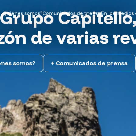
Grupo Capitello
e
¿Quiénes somos?
Comunicados de prensa
En los medios
zón de varias r
énes somos?
+ Comunicados de prensa