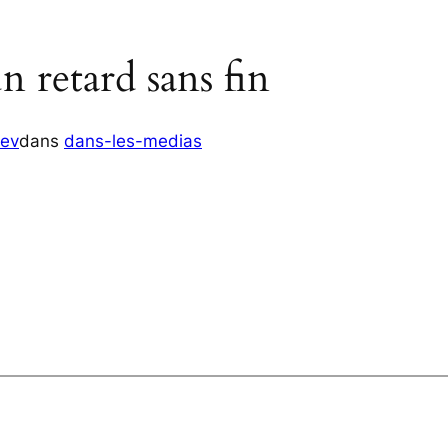
un retard sans fin
ev
dans
dans-les-medias