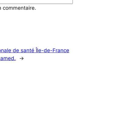
in commentaire.
ionale de santé Île-de-France
oxamed.
→