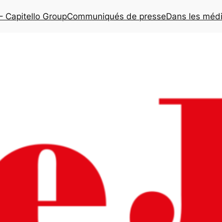
– Capitello Group
Communiqués de presse
Dans les méd