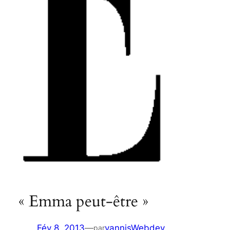
« Emma peut-être »
Fév 8, 2013
—
yannisWebdev
par